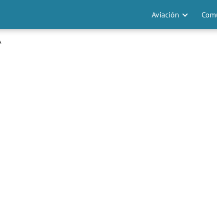
Aviación
Comu
A