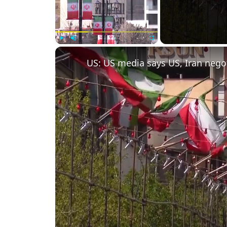
Play
Unmute
Fullscreen