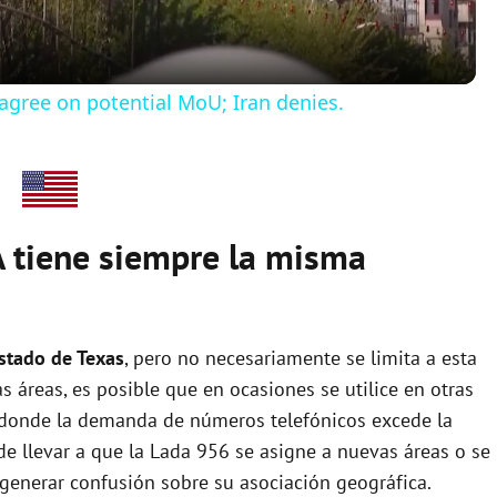
a
y
agree on potential MoU; Iran denies.
V
i
 tiene siempre la misma
d
e
estado de Texas
, pero no necesariamente se limita a esta
 áreas, es posible que en ocasiones se utilice en otras
o
s donde la demanda de números telefónicos excede la
de llevar a que la Lada 956 se asigne a nuevas áreas o se
 generar confusión sobre su asociación geográfica.