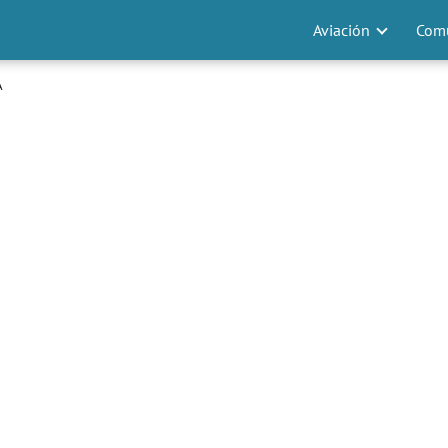
Aviación
Comu
A