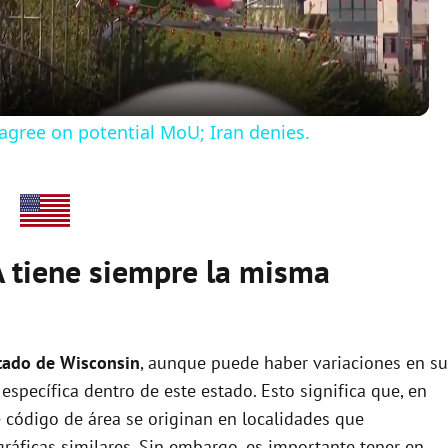
a
y
agree on potential MoU; Iran denies.
V
i
 tiene siempre la misma
d
e
stado de Wisconsin
, aunque puede haber variaciones en su
specífica dentro de este estado. Esto significa que, en
o
e código de área se originan en localidades que
ráficas similares. Sin embargo, es importante tener en