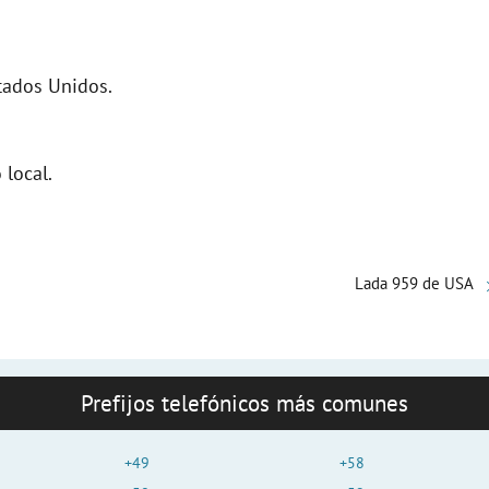
tados Unidos.
 local.
Lada 959 de USA
Prefijos telefónicos más comunes
+49
+58