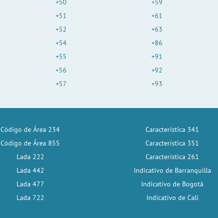
+50
+59
+51
+61
+52
+63
+54
+86
+55
+91
+56
+92
+57
+93
Código de Área 234
Característica 341
Código de Área 855
Característica 351
Lada 222
Característica 261
Lada 442
Indicativo de Barranquilla
Lada 477
Indicativo de Bogotá
Lada 722
Indicativo de Cali