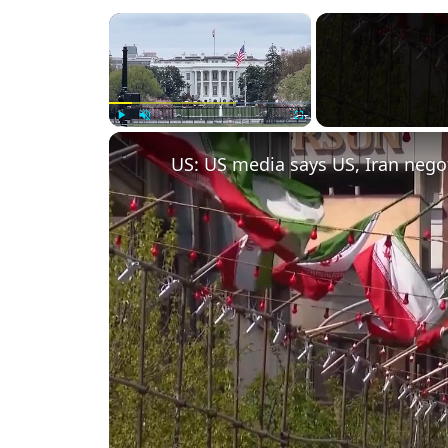
×
Play
Unmute
Fullscreen