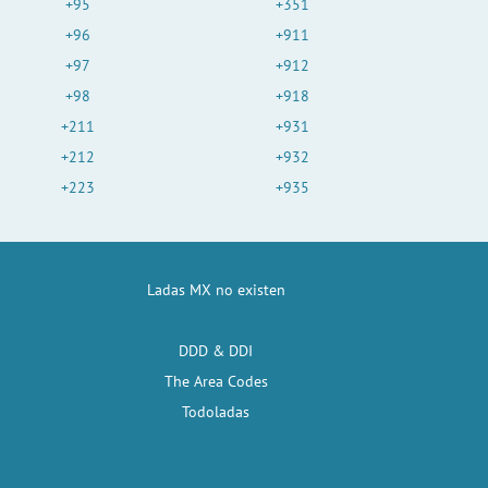
+95
+351
+96
+911
+97
+912
+98
+918
+211
+931
+212
+932
+223
+935
Ladas MX no existen
DDD & DDI
The Area Codes
Todoladas