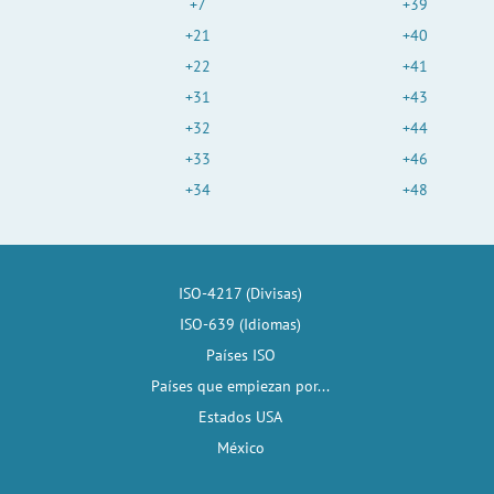
+7
+39
+21
+40
+22
+41
+31
+43
+32
+44
+33
+46
+34
+48
ISO-4217 (Divisas)
ISO-639 (Idiomas)
Países ISO
Países que empiezan por...
Estados USA
México