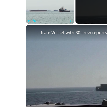
Play
Unmute
Fullscreen