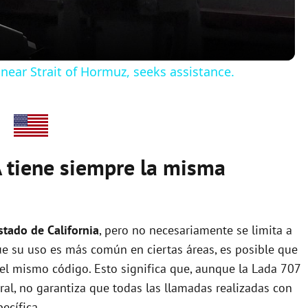
a
y
 near Strait of Hormuz, seeks assistance.
V
i
 tiene siempre la misma
d
e
stado de California
, pero no necesariamente se limita a
ue su uso es más común en ciertas áreas, es posible que
o
 el mismo código. Esto significa que, aunque la Lada 707
al, no garantiza que todas las llamadas realizadas con
ecífica.