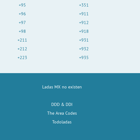
+95
+351
+96
+911
+97
+912
+98
+918
+211
+931
+212
+932
+223
+935
Ladas MX no existen
DDD & DDI
The Area Codes
Todoladas