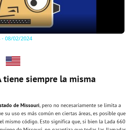
a
y
- 08/02/2024
V
i
 tiene siempre la misma
d
e
estado de Missouri
, pero no necesariamente se limita a
ue su uso es más común en ciertas áreas, es posible que
o
el mismo código. Esto significa que, si bien la Lada 660
oviene de Missouri, no garantiza que todas las llamadas