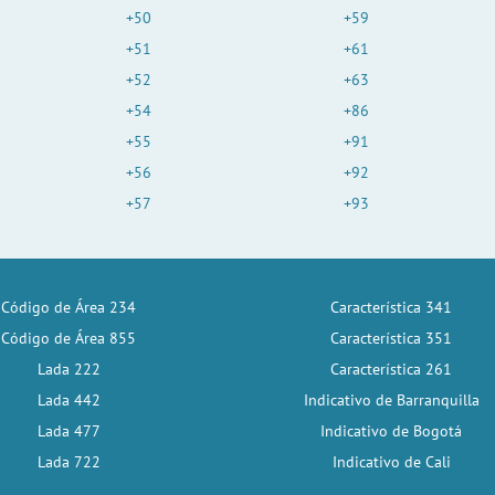
+50
+59
+51
+61
+52
+63
+54
+86
+55
+91
+56
+92
+57
+93
Código de Área 234
Característica 341
Código de Área 855
Característica 351
Lada 222
Característica 261
Lada 442
Indicativo de Barranquilla
Lada 477
Indicativo de Bogotá
Lada 722
Indicativo de Cali