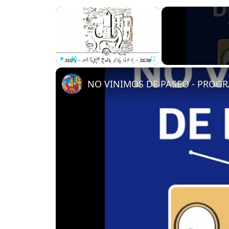
×
Play
Unmute
Fullscreen
NO VINIMOS DE PASEO - PROGRA