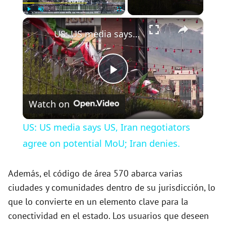
×
Play
Unmute
Fullscreen
US: US media says US, Iran negotiators agree on potential MoU; Iran denies.
P
Watch on
l
US: US media says US, Iran negotiators
a
agree on potential MoU; Iran denies.
y
Además, el código de área 570 abarca varias
ciudades y comunidades dentro de su jurisdicción, lo
que lo convierte en un elemento clave para la
V
conectividad en el estado. Los usuarios que deseen