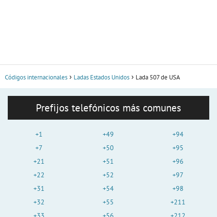
Códigos internacionales
Ladas Estados Unidos
Lada 507 de USA
Prefijos telefónicos más comunes
+1
+49
+94
+7
+50
+95
+21
+51
+96
+22
+52
+97
+31
+54
+98
+32
+55
+211
+33
+56
+212