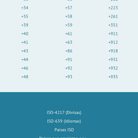
+34
+57
+223
+35
+58
+261
+39
+59
+351
+40
+61
+911
+41
+63
+912
+43
+86
+918
+44
+91
+931
+46
+92
+932
+48
+93
+935
ISO-4217 (Divisas)
ISO-639 (Idiomas)
Países ISO