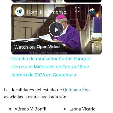
×
Play
Unmute
Fullscreen
Homilía de monseñor Carlos Enrique Herrera el Miércoles de Ceniza 18 de febrero de 2026 en Guatemala
P
Watch on
l
Homilía de monseñor Carlos Enrique
a
Herrera el Miércoles de Ceniza 18 de
febrero de 2026 en Guatemala
y
Las localidades del estado de
Quintana Roo
V
asociadas a esta clave Lada son:
Alfredo V. Bonfil
Leona Vicario
i