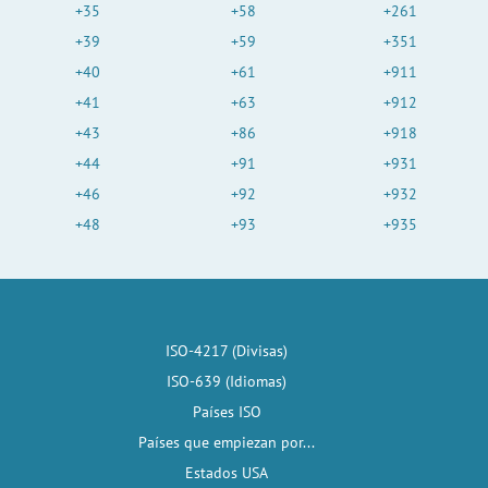
+35
+58
+261
+39
+59
+351
+40
+61
+911
+41
+63
+912
+43
+86
+918
+44
+91
+931
+46
+92
+932
+48
+93
+935
ISO-4217 (Divisas)
ISO-639 (Idiomas)
Países ISO
Países que empiezan por...
Estados USA