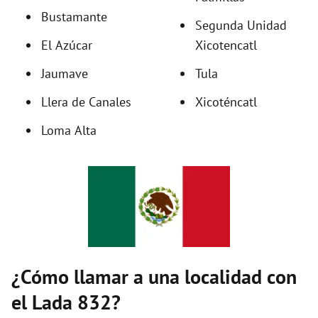
Bustamante
d
Segunda Unidad
El Azúcar
Xicotencatl
e
Jaumave
Tula
Llera de Canales
Xicoténcatl
o
Loma Alta
¿Cómo llamar a una localidad con
el Lada 832?