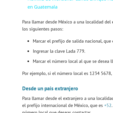
y
en Guatemala
V
Para llamar desde México a una localidad del 
los siguientes pasos:
i
Marcar el prefijo de salida nacional, que 
d
Ingresar la clave Lada 779.
Marcar el número local al que se desea l
e
Por ejemplo, si el número local es 1234 5678,
o
Desde un país extranjero
Para llamar desde el extranjero a una localid
el prefijo internacional de México, que es
+52
número local que deseas contactar.