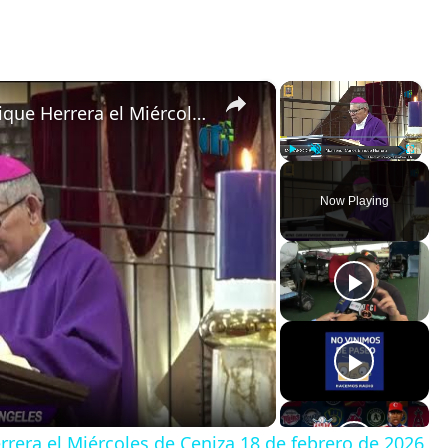
×
×
Homilía de monseñor Carlos Enrique Herrera el Miércoles de Ceniza 18 de febrero de 2026 en Guatemala
Play
Unmute
Fullscreen
Now Playing
rera el Miércoles de Ceniza 18 de febrero de 2026