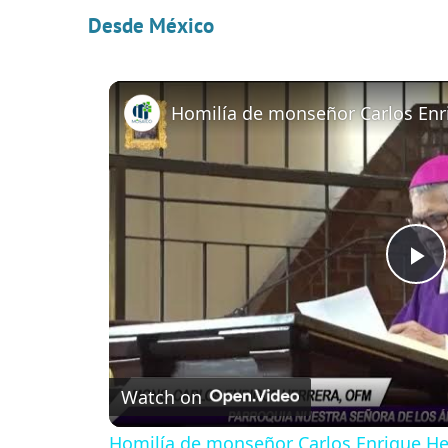
Desde México
P
l
Watch on
a
Homilía de monseñor Carlos Enrique Her