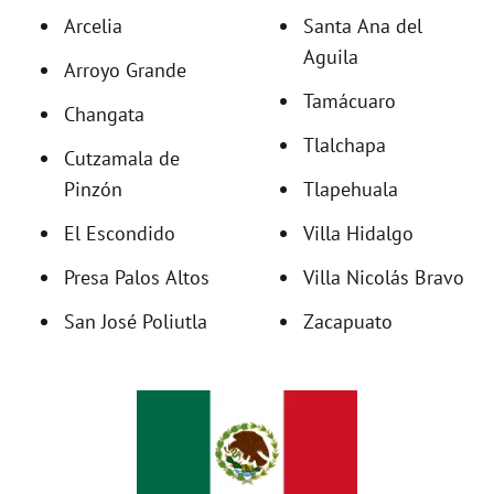
Arcelia
Santa Ana del
d
Aguila
Arroyo Grande
e
Tamácuaro
Changata
Tlalchapa
Cutzamala de
o
Pinzón
Tlapehuala
El Escondido
Villa Hidalgo
Presa Palos Altos
Villa Nicolás Bravo
San José Poliutla
Zacapuato