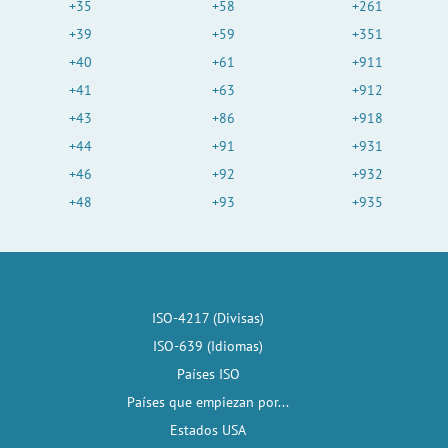
+35
+58
+261
+39
+59
+351
+40
+61
+911
+41
+63
+912
+43
+86
+918
+44
+91
+931
+46
+92
+932
+48
+93
+935
ISO-4217 (Divisas)
ISO-639 (Idiomas)
Países ISO
Países que empiezan por...
Estados USA