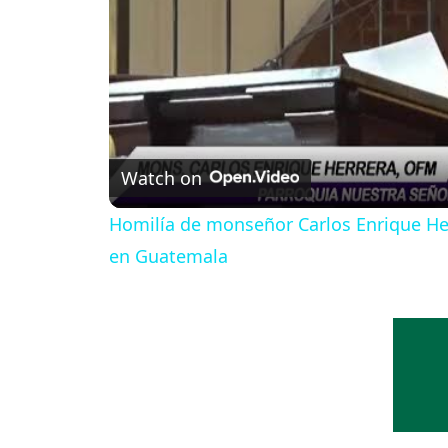
Watch on
Homilía de monseñor Carlos Enrique Her
en Guatemala