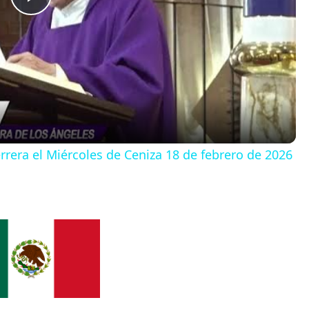
P
l
a
y
rera el Miércoles de Ceniza 18 de febrero de 2026
V
i
d
e