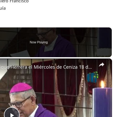
iero Francisco
uía
Now Playing
×
Homilía de monseñor Carlos Enrique Herrera el Miércoles de Ceniza 18 de febrero de 2026 en Guatemala