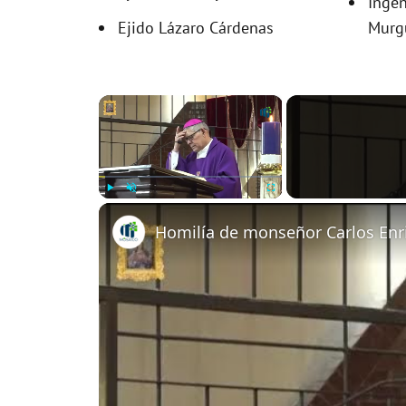
Ingen
Ejido Lázaro Cárdenas
Murg
×
Play
Unmute
Fullscreen