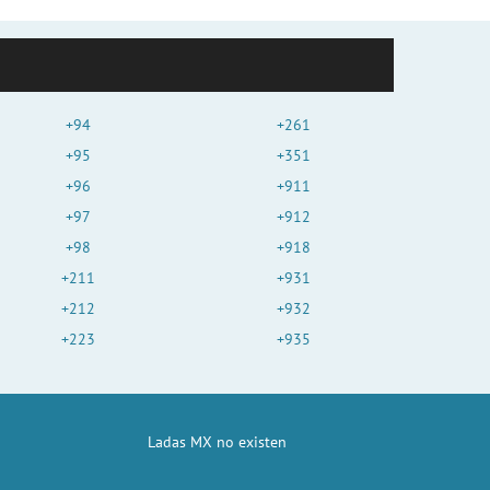
+94
+261
+95
+351
+96
+911
+97
+912
+98
+918
+211
+931
+212
+932
+223
+935
Ladas MX no existen