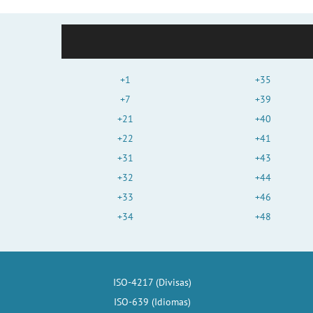
+1
+35
+7
+39
+21
+40
+22
+41
+31
+43
+32
+44
+33
+46
+34
+48
ISO-4217 (Divisas)
ISO-639 (Idiomas)