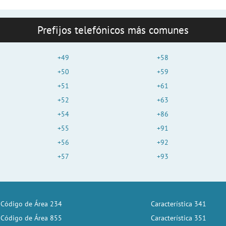
Prefijos telefónicos más comunes
+49
+58
+50
+59
+51
+61
+52
+63
+54
+86
+55
+91
+56
+92
+57
+93
Código de Área 234
Característica 341
Código de Área 855
Característica 351