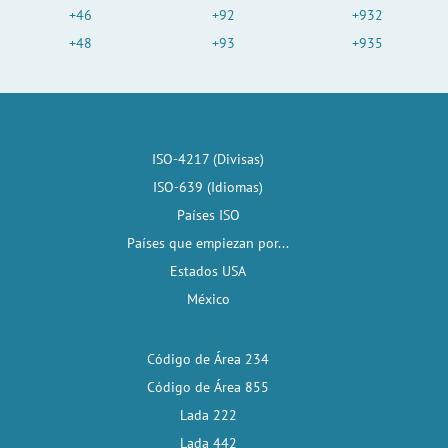
+46
+92
+932
+48
+93
+935
ISO-4217 (Divisas)
ISO-639 (Idiomas)
Países ISO
Países que empiezan por...
Estados USA
México
Código de Área 234
Código de Área 855
Lada 222
Lada 442