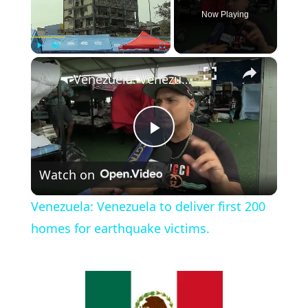
Now Playing
×
Play
Unmute
Fullscreen
Venezuela: Venezuela to deliver first 200 homes for earthquake victims.
P
Watch on
l
Venezuela: Venezuela to deliver first 200
a
homes for earthquake victims.
y