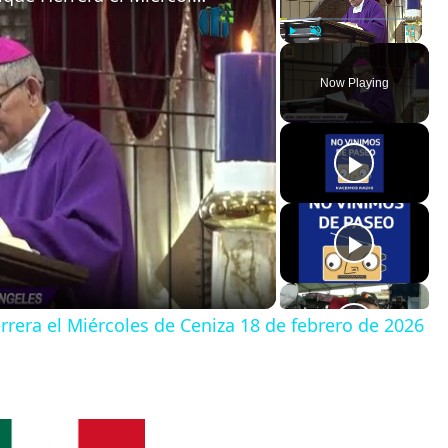
Play
Unmute
Fullscreen
Now Playing
rera el Miércoles de Ceniza 18 de febrero de 2026