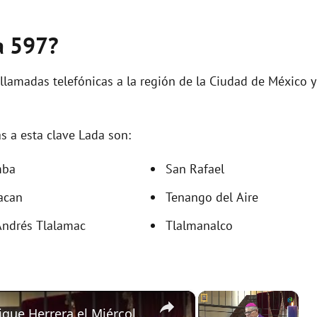
a 597?
 llamadas telefónicas a la región de la Ciudad de México y
s a esta clave Lada son:
mba
San Rafael
acan
Tenango del Aire
Andrés Tlalamac
Tlalmanalco
×
×
Homilía de monseñor Carlos Enrique Herrera el Miércoles de Ceniza 18 de febrero de 2026 en Guatemala