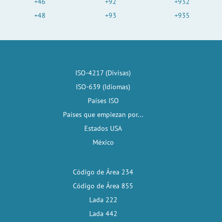
+46
+92
+932
+48
+93
+935
ISO-4217 (Divisas)
ISO-639 (Idiomas)
Países ISO
Países que empiezan por...
Estados USA
México
Código de Área 234
Código de Área 855
Lada 222
Lada 442