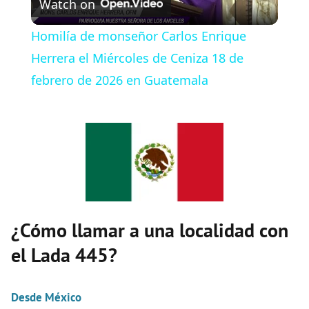
Watch on
l
Homilía de monseñor Carlos Enrique
a
Herrera el Miércoles de Ceniza 18 de
febrero de 2026 en Guatemala
y
V
i
d
¿Cómo llamar a una localidad con
el Lada 445?
e
Desde México
o