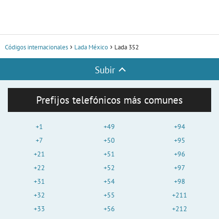
Códigos internacionales
Lada México
Lada 352
Subir
Prefijos telefónicos más comunes
+1
+49
+94
+7
+50
+95
+21
+51
+96
+22
+52
+97
+31
+54
+98
+32
+55
+211
+33
+56
+212