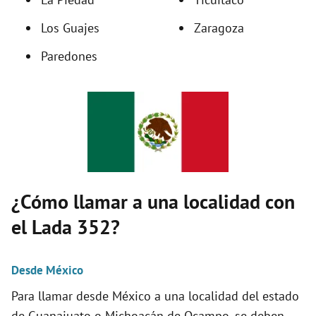
d
Los Guajes
Zaragoza
Paredones
e
o
¿Cómo llamar a una localidad con
el Lada 352?
Desde México
Para llamar desde México a una localidad del estado
de Guanajuato o Michoacán de Ocampo, se deben