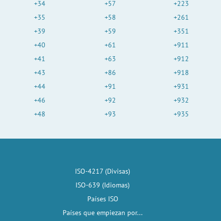
+34
+57
+223
+35
+58
+261
+39
+59
+351
+40
+61
+911
+41
+63
+912
+43
+86
+918
+44
+91
+931
+46
+92
+932
+48
+93
+935
ISO-4217 (Divisas)
ISO-639 (Idiomas)
Países ISO
Países que empiezan por...