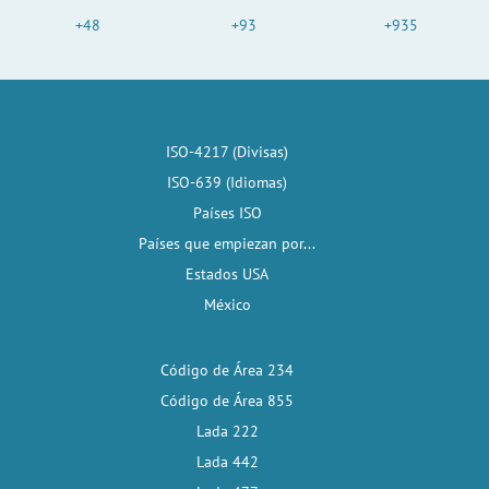
+48
+93
+935
ISO-4217 (Divisas)
ISO-639 (Idiomas)
Países ISO
Países que empiezan por...
Estados USA
México
Código de Área 234
Código de Área 855
Lada 222
Lada 442