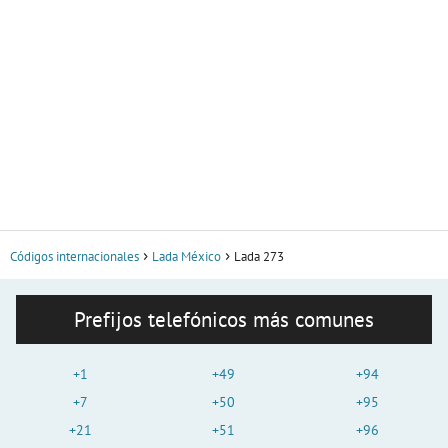
Códigos internacionales
Lada México
Lada 273
Prefijos telefónicos más comunes
+1
+49
+94
+7
+50
+95
+21
+51
+96