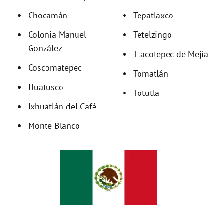
Chocamán
Tepatlaxco
d
Colonia Manuel
Tetelzingo
González
Tlacotepec de Mejía
e
Coscomatepec
Tomatlán
o
Huatusco
Totutla
Ixhuatlán del Café
Monte Blanco