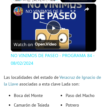
×
Play
Unmute
Fullscreen
NO VINIMOS DE PASEO - PROGRAMA 84 - 08/02/2024
P
Watch on
l
NO VINIMOS DE PASEO - PROGRAMA 84 -
a
08/02/2024
y
Las localidades del estado de
Veracruz de Ignacio de
la Llave
asociadas a esta clave Lada son:
V
Boca del Monte
Paso del Macho
Camarón de Tejeda
Potrero
i