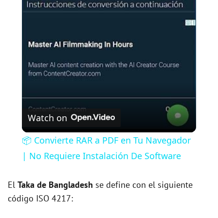
l
a
y
V
Watch on
i
📦 Convierte RAR a PDF en Tu Navegador
| No Requiere Instalación De Software
d
El
Taka de Bangladesh
se define con el siguiente
e
código ISO 4217: