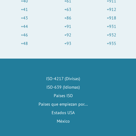
+40
+61
+911
+41
+63
+912
+43
+86
+918
+44
+91
+931
+46
+92
+932
+48
+93
+935
ISO-4217 (Divisas)
ISO-639 (Idiomas)
Países ISO
Países que empiezan por...
Estados USA
México