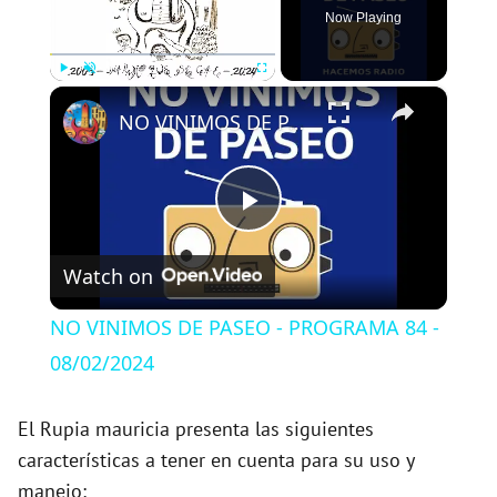
Now Playing
×
Play
Unmute
Fullscreen
NO VINIMOS DE PASEO - PROGRAMA 84 - 08/02/2024
P
Watch on
l
NO VINIMOS DE PASEO - PROGRAMA 84 -
a
08/02/2024
y
El Rupia mauricia presenta las siguientes
características a tener en cuenta para su uso y
manejo: