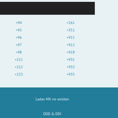
+94
+261
+95
+351
+96
+911
+97
+912
+98
+918
+211
+931
+212
+932
+223
+935
Ladas MX no existen
DDD & DDI