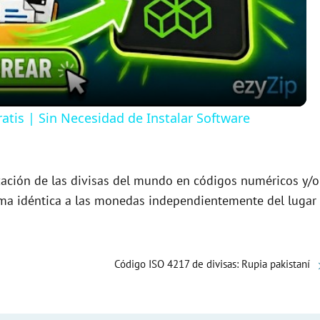
l
a
y
atis | Sin Necesidad de Instalar Software
V
zación de las divisas del mundo en códigos numéricos y/o
i
orma idéntica a las monedas independientemente del lugar
d
Código ISO 4217 de divisas: Rupia pakistaní
e
o