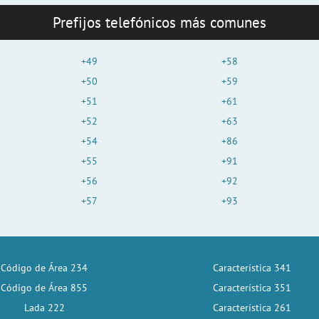
Prefijos telefónicos más comunes
+49
+58
+50
+59
+51
+61
+52
+63
+54
+86
+55
+91
+56
+92
+57
+93
Código de Área 234
Característica 341
Código de Área 855
Característica 351
Lada 222
Característica 261