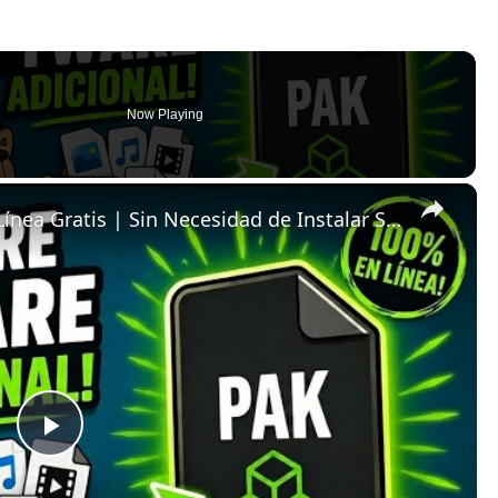
Now Playing
×
📦 Cómo Crear Archivos PAK en Línea Gratis | Sin Necesidad de Instalar Software
P