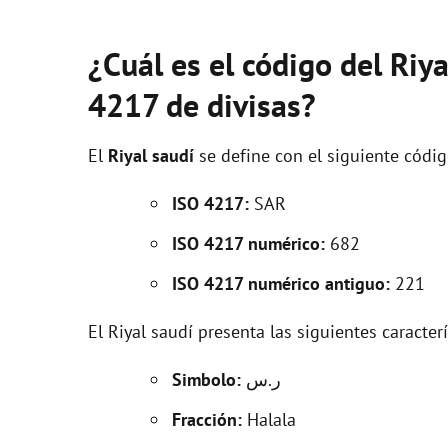
¿Cuál es el código del Riy
4217 de divisas?
El
Riyal saudí
se define con el siguiente códi
ISO 4217:
SAR
ISO 4217 numérico:
682
ISO 4217 numérico antiguo:
221
El Riyal saudí presenta las siguientes caracter
Simbolo:
ر.س
Fracción:
Halala