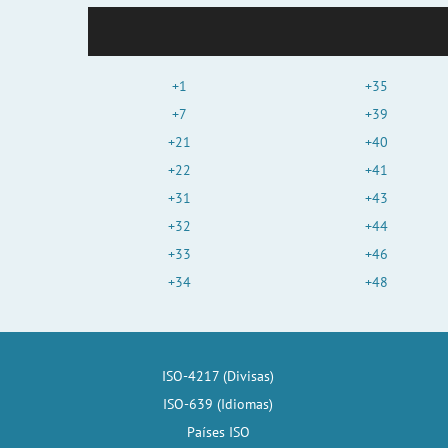
+1
+35
+7
+39
+21
+40
+22
+41
+31
+43
+32
+44
+33
+46
+34
+48
ISO-4217 (Divisas)
ISO-639 (Idiomas)
Países ISO