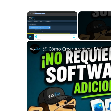
×
Play
Unmute
Fullscreen