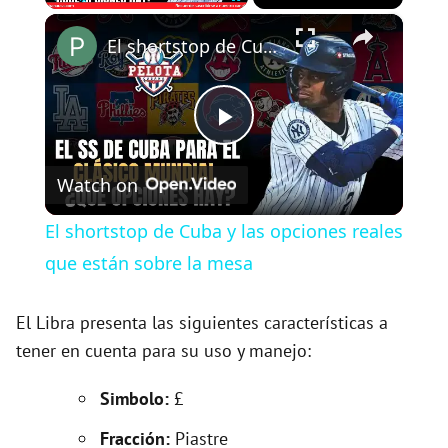
×
Play
Unmute
Fullscreen
El shortstop de Cuba y las opciones reales que están sobre la mesa
P
Watch on
l
El shortstop de Cuba y las opciones reales
a
que están sobre la mesa
y
El Libra presenta las siguientes características a
tener en cuenta para su uso y manejo:
V
Simbolo:
£
Fracción:
Piastre
i