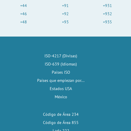
+44
+91
+931
+46
+92
+932
+48
+93
+935
ISO-4217 (Divisas)
ISO-639 (Idiomas)
Países ISO
Países que empiezan por...
Estados USA
México
Código de Área 234
Código de Área 855
Lada 222