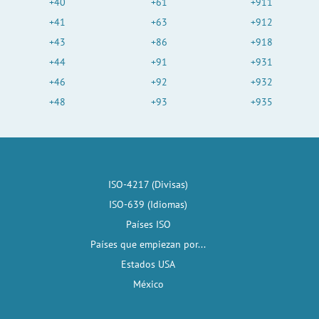
+40
+61
+911
+41
+63
+912
+43
+86
+918
+44
+91
+931
+46
+92
+932
+48
+93
+935
ISO-4217 (Divisas)
ISO-639 (Idiomas)
Países ISO
Países que empiezan por...
Estados USA
México