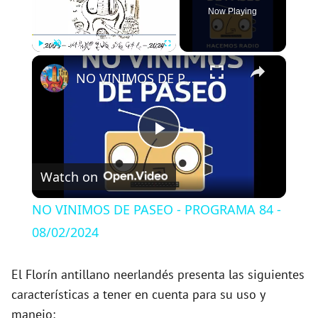
Now Playing
×
Play
Unmute
Fullscreen
NO VINIMOS DE PASEO - PROGRAMA 84 - 08/02/2024
P
Watch on
l
NO VINIMOS DE PASEO - PROGRAMA 84 -
a
08/02/2024
y
El Florín antillano neerlandés presenta las siguientes
características a tener en cuenta para su uso y
manejo: