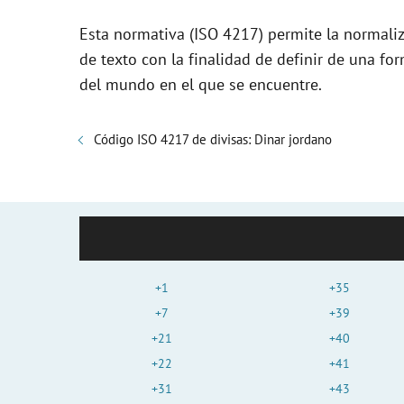
V
Esta normativa (ISO 4217) permite la normali
de texto con la finalidad de definir de una f
i
del mundo en el que se encuentre.
d
Código ISO 4217 de divisas: Dinar jordano
e
o
+1
+35
+7
+39
+21
+40
+22
+41
+31
+43