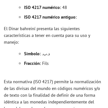
i
ISO 4217 numérico:
48
d
ISO 4217 numérico antiguo:
El Dinar bahreiní presenta las siguientes
e
características a tener en cuenta para su uso y
manejo:
o
Simbolo:
.د.ب
Fracción:
Fils
Esta normativa (ISO 4217) permite la normalización
de las divisas del mundo en códigos numéricos y/o
de texto con la finalidad de definir de una forma
idéntica a las monedas independientemente del