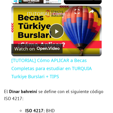
×
Play
Unmute
Fullscreen
[TUTORIAL] Cómo APLICAR a Becas Completas para estudiar en TURQUIA Turkiye Burslari + TIPS
P
Watch on
l
[TUTORIAL] Cómo APLICAR a Becas
a
Completas para estudiar en TURQUIA
Turkiye Burslari + TIPS
y
El
Dinar bahreiní
se define con el siguiente código
V
ISO 4217:
ISO 4217:
BHD