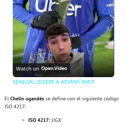
l
a
y
V
Watch on
i
SENEGAL QUIERE A ASSANE DIAO
d
El
Chelín ugandés
se define con el siguiente código
ISO 4217:
e
ISO 4217:
UGX