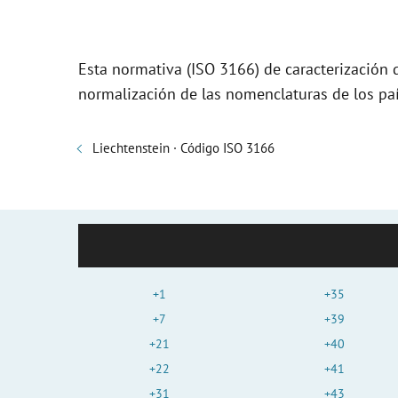
i
Esta normativa (ISO 3166) de caracterización 
d
normalización de las nomenclaturas de los paí
e
Liechtenstein · Código ISO 3166
o
+1
+35
+7
+39
+21
+40
+22
+41
+31
+43