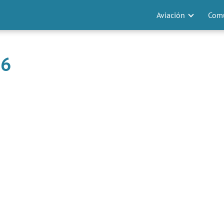
Aviación
Comu
66