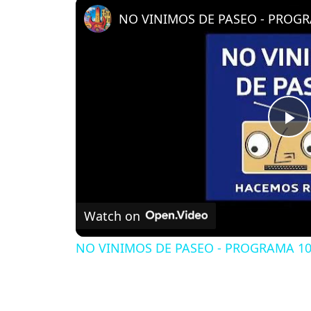
NO VINIMOS DE PASEO - PROGRA
P
l
Watch on
a
NO VINIMOS DE PASEO - PROGRAMA 109
y
V