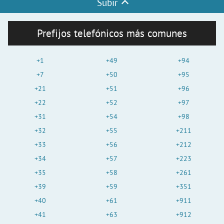
Subir
Prefijos telefónicos más comunes
+1
+49
+94
+7
+50
+95
+21
+51
+96
+22
+52
+97
+31
+54
+98
+32
+55
+211
+33
+56
+212
+34
+57
+223
+35
+58
+261
+39
+59
+351
+40
+61
+911
+41
+63
+912