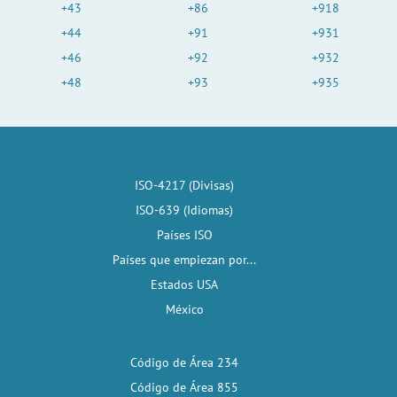
+43
+86
+918
+44
+91
+931
+46
+92
+932
+48
+93
+935
ISO-4217 (Divisas)
ISO-639 (Idiomas)
Países ISO
Países que empiezan por...
Estados USA
México
Código de Área 234
Código de Área 855