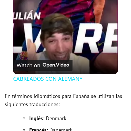
l
a
y
V
Watch on
i
CABREADOS CON ALEMANY
d
En términos idiomáticos para España se utilizan las
siguientes traducciones:
e
Inglés:
Denmark
o
Francés:
Danemark