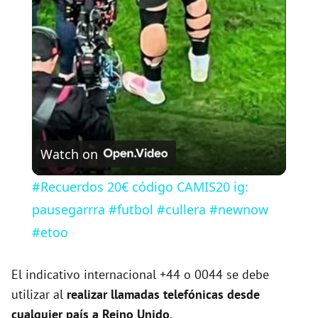
l
a
y
V
Watch on
i
#Recuerdos 20€ código CAMIS20 ig:
pausegarrra #futbol #cullera #newnow
d
#etoo
e
El indicativo internacional +44 o 0044 se debe
utilizar al
realizar llamadas telefónicas desde
o
cualquier país a Reino Unido
.