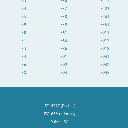
+33
+56
+212
+34
+57
+223
+35
+58
+261
+39
+59
+351
+40
+61
+911
+41
+63
+912
+43
+86
+918
+44
+91
+931
+46
+92
+932
+48
+93
+935
ISO-4217 (Divisas)
ISO-639 (Idiomas)
Países ISO