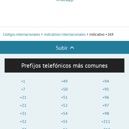
Códigos internacionales
Indicativos Internacionales
Indicativo +269
Subir
Prefijos telefónicos más comunes
+1
+49
+94
+7
+50
+95
+21
+51
+96
+22
+52
+97
+31
+54
+98
+32
+55
+211