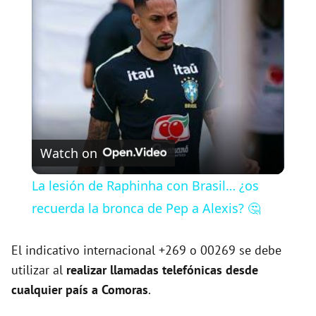
l
a
y
V
Watch on
i
La lesión de Raphinha con Brasil… ¿os
recuerda la bronca de Pep a Alexis? 🤔
d
El indicativo internacional +269 o 00269 se debe
e
utilizar al
realizar llamadas telefónicas desde
cualquier país a Comoras
.
o