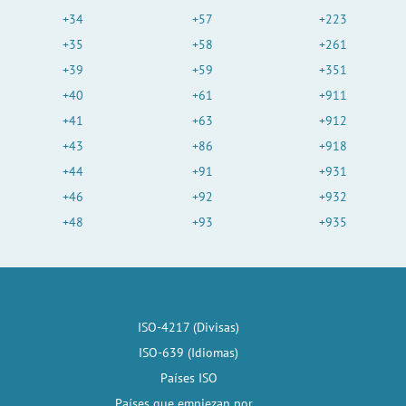
+34
+57
+223
+35
+58
+261
+39
+59
+351
+40
+61
+911
+41
+63
+912
+43
+86
+918
+44
+91
+931
+46
+92
+932
+48
+93
+935
ISO-4217 (Divisas)
ISO-639 (Idiomas)
Países ISO
Países que empiezan por...