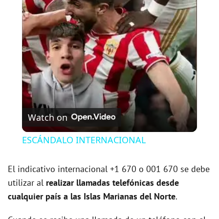
l
a
y
V
Watch on
i
ESCÁNDALO INTERNACIONAL
d
El indicativo internacional +1 670 o 001 670 se debe
utilizar al
realizar llamadas telefónicas desde
e
cualquier país a las Islas Marianas del Norte
.