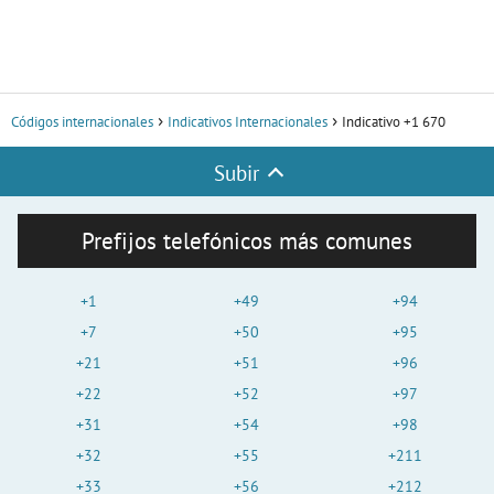
Códigos internacionales
Indicativos Internacionales
Indicativo +1 670
Subir
Prefijos telefónicos más comunes
+1
+49
+94
+7
+50
+95
+21
+51
+96
+22
+52
+97
+31
+54
+98
+32
+55
+211
+33
+56
+212