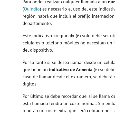
Para poder realizar cualquier llamada a un
núm
(
Quindío
) es necesario el uso del este indicati
i
región, habrá que incluir el prefijo internacio
departamento.
d
Este indicativo «regional» (6) solo debe ser ut
celulares o teléfono móviles no necesitan un 
e
del dispositivo.
o
Por lo tanto si se desea llamar desde un celula
que tiene un
indicativo de Armenia
(
6
) se deb
caso de llamar desde el extranjero, se deberá 
dígitos
Por último se debe recordar que, si se llama d
esta llamada tendrá un coste normal. Sin emba
tendrán un coste extra que será cobrado por la