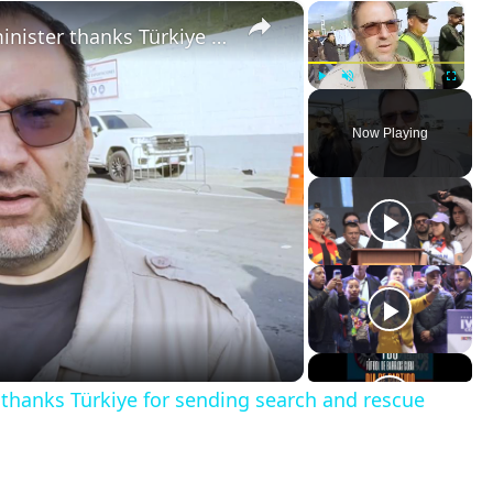
×
×
Venezuela: Venezuela’s foreign minister thanks Türkiye for sending search and rescue teams after deadly earthquakes.
Play
Unmute
Fullscreen
Now Playing
 thanks Türkiye for sending search and rescue