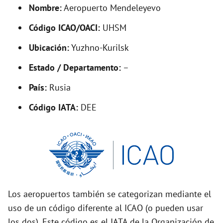
d
Nombre:
Aeropuerto Mendeleyevo
Código ICAO/OACI:
UHSM
e
Ubicación:
Yuzhno-Kurilsk
o
Estado / Departamento:
–
País:
Rusia
Código IATA:
DEE
Los aeropuertos también se categorizan mediante el
uso de un código diferente al ICAO (o pueden usar
los dos). Este código es el IATA de la Organización de