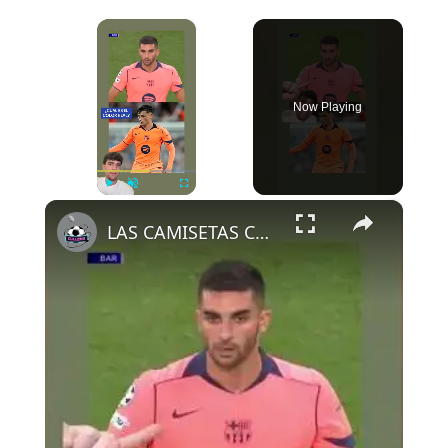
×
Now Playing
×
Play
Unmute
Fullscreen
LAS CAMISETAS CAMBIAN DE COLOR