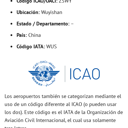
Código ICAO/OACI:
ZSWY
V
Ubicación:
Wuyishan
i
Estado / Departamento:
–
País:
China
d
Código IATA:
WUS
e
o
Los aeropuertos también se categorizan mediante el
uso de un código diferente al ICAO (o pueden usar
los dos). Este código es el IATA de la Organización de
Aviación Civil Internacional, el cual usa solamente