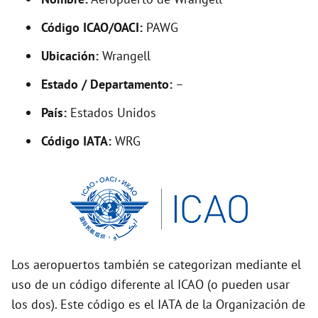
y
Código ICAO/OACI:
PAWG
V
Ubicación:
Wrangell
i
Estado / Departamento:
–
País:
Estados Unidos
d
Código IATA:
WRG
e
o
Los aeropuertos también se categorizan mediante el
uso de un código diferente al ICAO (o pueden usar
los dos). Este código es el IATA de la Organización de