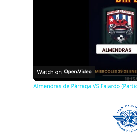
Watch on
Almendras de Párraga VS Fajardo (Parti