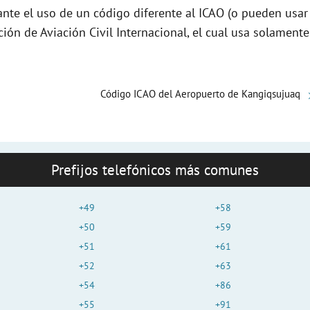
nte el uso de un código diferente al ICAO (o pueden usar
e
ción de Aviación Civil Internacional, el cual usa solamente
o
Código ICAO del Aeropuerto de Kangiqsujuaq
Prefijos telefónicos más comunes
+49
+58
+50
+59
+51
+61
+52
+63
+54
+86
+55
+91