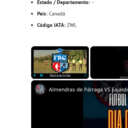
Estado / Departamento:
–
País:
Canadá
Código IATA:
ZWL
×
Play
Unmute
Fullscreen
Almendras de Párraga VS Fajardo