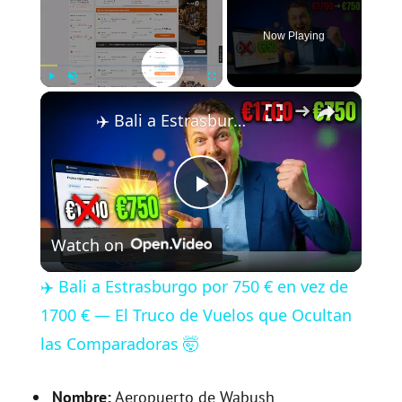
Now Playing
×
Play
Unmute
Fullscreen
✈️ Bali a Estrasburgo por 750 € en vez de 1700 € — El Truco de Vuelos que Ocultan las Comparadoras 🤯
P
Watch on
l
✈️ Bali a Estrasburgo por 750 € en vez de
a
1700 € — El Truco de Vuelos que Ocultan
las Comparadoras 🤯
y
Nombre:
Aeropuerto de Wabush