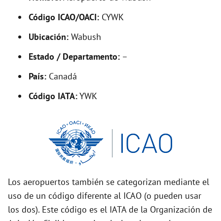
V
Código ICAO/OACI:
CYWK
Ubicación:
Wabush
i
Estado / Departamento:
–
d
País:
Canadá
Código IATA:
YWK
e
o
Los aeropuertos también se categorizan mediante el
uso de un código diferente al ICAO (o pueden usar
los dos). Este código es el IATA de la Organización de