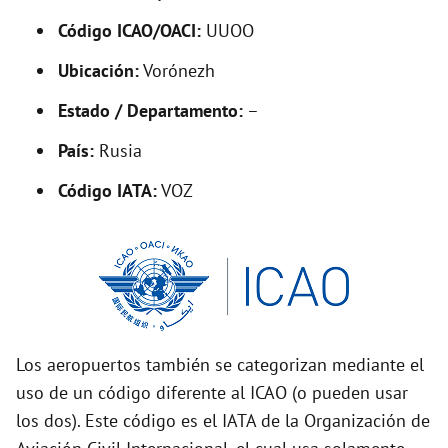
V
Código ICAO/OACI:
UUOO
Ubicación:
Vorónezh
i
Estado / Departamento:
–
d
País:
Rusia
Código IATA:
VOZ
e
o
Los aeropuertos también se categorizan mediante el
uso de un código diferente al ICAO (o pueden usar
los dos). Este código es el IATA de la Organización de