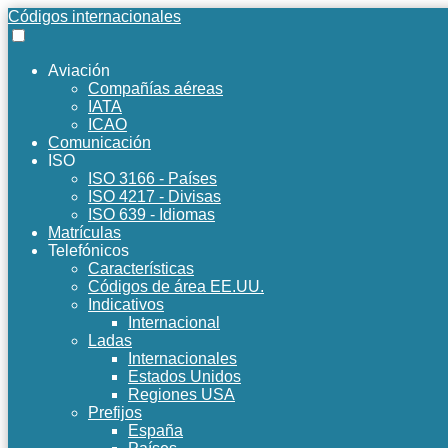
Códigos internacionales
Aviación
Compañías aéreas
IATA
ICAO
Comunicación
ISO
ISO 3166 - Países
ISO 4217 - Divisas
ISO 639 - Idiomas
Matrículas
Telefónicos
Características
Códigos de área EE.UU.
Indicativos
Internacional
Ladas
Internacionales
Estados Unidos
Regiones USA
Prefijos
España