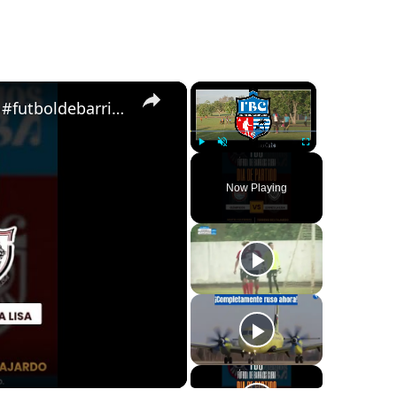
×
×
Olimpiakos VS Leones Lisa (Partido 75) - #futboldebarrioscuba
Play
Unmute
Fullscreen
Now Playing