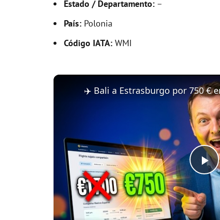
Estado / Departamento:
–
País:
Polonia
Código IATA:
WMI
P
l