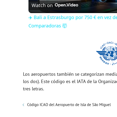
Watch on
a
✈️ Bali a Estrasburgo por 750 € en vez 
y
Comparadoras 🤯
V
i
d
Los aeropuertos también se categorizan media
los dos). Este código es el IATA de la Organiza
e
tres letras.
o
Código ICAO del Aeropuerto de Isla de São Miguel