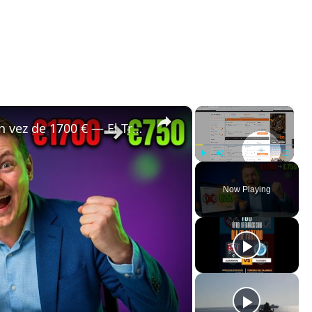
×
×
✈️ Bali a Estrasburgo por 750 € en vez de 1700 € — El Truco de Vuelos que Ocultan las Comparadoras 🤯
Play
Unmute
Fullscreen
Now Playing