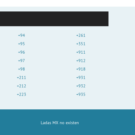
+94
+261
+95
+351
+96
+911
+97
+912
+98
+918
+211
+931
+212
+932
+223
+935
Ladas MX no existen