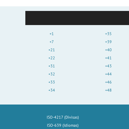
+1
+35
+7
+39
+21
+40
+22
+41
+31
+43
+32
+44
+33
+46
+34
+48
ISO-4217 (Divisas)
ISO-639 (Idiomas)