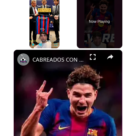
Now Playing
×
Play
Unmute
Fullscreen
CABREADOS CON ALEMANY