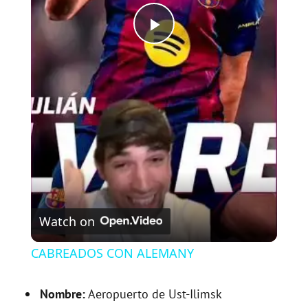
P
l
a
y
V
Watch on
i
CABREADOS CON ALEMANY
d
Nombre:
Aeropuerto de Ust-Ilimsk