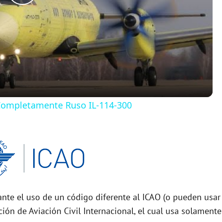
P
l
a
y
 Completamente Ruso IL-114-300
V
i
d
nte el uso de un código diferente al ICAO (o pueden usar
e
ción de Aviación Civil Internacional, el cual usa solamente