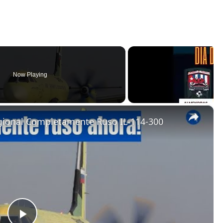
Now Playing
×
egional Completamente Ruso IL-114-300