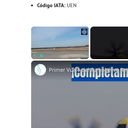
Código IATA:
UEN
×
Play
Unmute
Fullscreen
Primer Vuelo del Turbohélice R