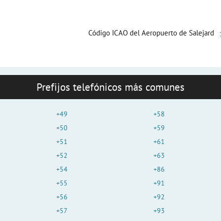
o
Código ICAO del Aeropuerto de Salejard
Prefijos telefónicos más comunes
+49
+58
+50
+59
+51
+61
+52
+63
+54
+86
+55
+91
+56
+92
+57
+93