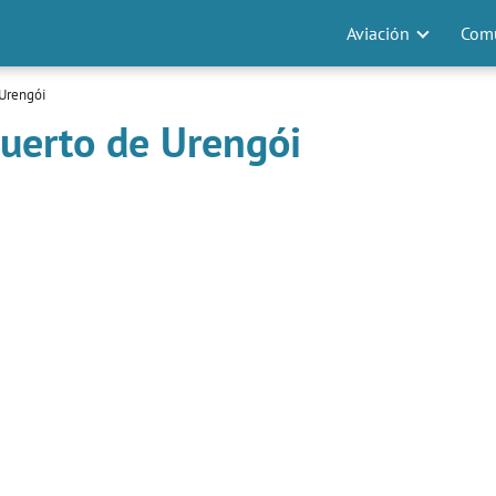
Aviación
Comu
Urengói
uerto de Urengói