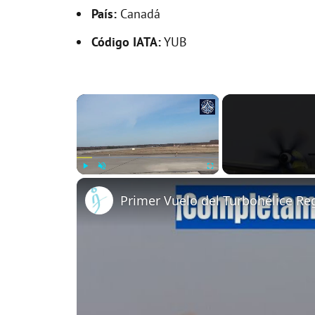
País:
Canadá
Código IATA:
YUB
×
Play
Unmute
Fullscreen
Primer Vuelo del Turbohélice R