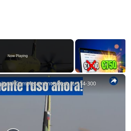
Now Playing
×
egional Completamente Ruso IL-114-300