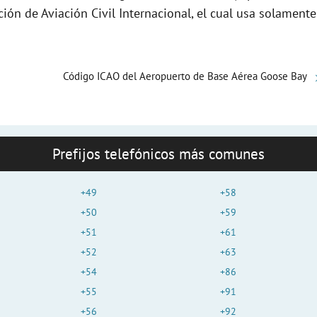
e
ción de Aviación Civil Internacional, el cual usa solamente
o
Código ICAO del Aeropuerto de Base Aérea Goose Bay
Prefijos telefónicos más comunes
+49
+58
+50
+59
+51
+61
+52
+63
+54
+86
+55
+91
+56
+92