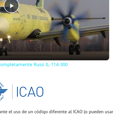
P
l
a
y
 Completamente Ruso IL-114-300
V
i
d
nte el uso de un código diferente al ICAO (o pueden usar