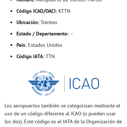
y
Código ICAO/OACI:
KTTN
V
Ubicación:
Trenton
i
Estado / Departamento:
–
País:
Estados Unidos
d
Código IATA:
TTN
e
o
Los aeropuertos también se categorizan mediante el
uso de un código diferente al ICAO (o pueden usar
los dos). Este código es el IATA de la Organización de