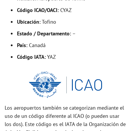
V
Código ICAO/OACI:
CYAZ
Ubicación:
Tofino
i
Estado / Departamento:
–
d
País:
Canadá
Código IATA:
YAZ
e
o
Los aeropuertos también se categorizan mediante el
uso de un código diferente al ICAO (o pueden usar
los dos). Este código es el IATA de la Organización de