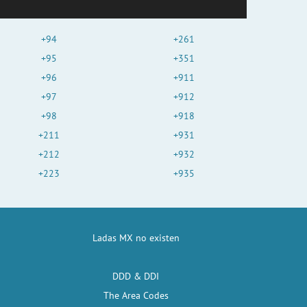
+94
+261
+95
+351
+96
+911
+97
+912
+98
+918
+211
+931
+212
+932
+223
+935
Ladas MX no existen
DDD & DDI
The Area Codes