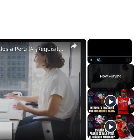
×
×
ᐈ Importación de Vehículos Usados a Perú 📝 ¡Requisitos y Costos! 💵
Play
Unmute
Fullscreen
Now Playing