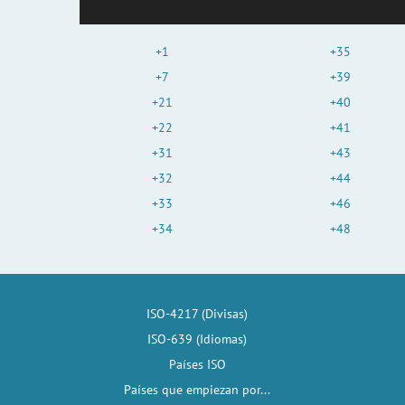
+1
+35
+7
+39
+21
+40
+22
+41
+31
+43
+32
+44
+33
+46
+34
+48
ISO-4217 (Divisas)
ISO-639 (Idiomas)
Países ISO
Países que empiezan por...