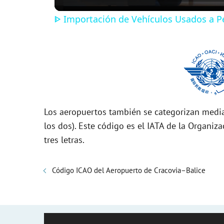
ᐈ Importación de Vehículos Usados a Per
y
V
i
Los aeropuertos también se categorizan media
d
los dos). Este código es el IATA de la Organiza
tres letras.
e
Código ICAO del Aeropuerto de Cracovia–Balice
o