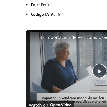
País:
Perú
Código IATA:
TGI
P
l
Watch on
a