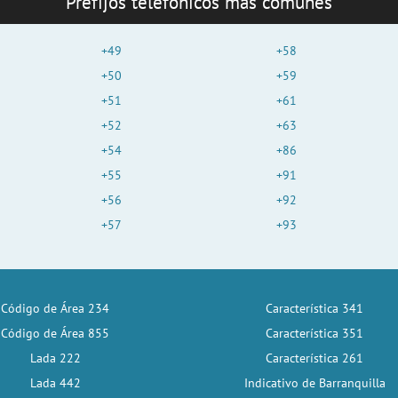
Prefijos telefónicos más comunes
+49
+58
+50
+59
+51
+61
+52
+63
+54
+86
+55
+91
+56
+92
+57
+93
Código de Área 234
Característica 341
Código de Área 855
Característica 351
Lada 222
Característica 261
Lada 442
Indicativo de Barranquilla