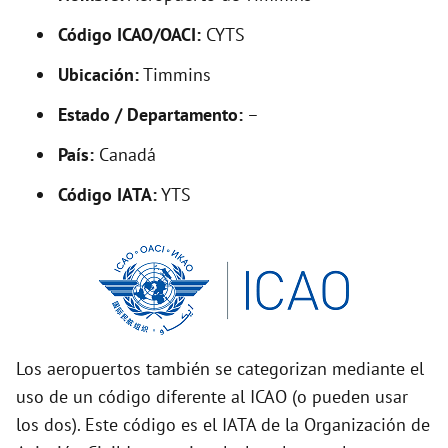
V
Código ICAO/OACI:
CYTS
Ubicación:
Timmins
i
Estado / Departamento:
–
d
País:
Canadá
Código IATA:
YTS
e
o
Los aeropuertos también se categorizan mediante el
uso de un código diferente al ICAO (o pueden usar
los dos). Este código es el IATA de la Organización de