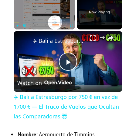
Now Playing
×
Play
Unmute
Fullscreen
✈️ Bali a Estrasburgo por 750 € en vez de 1700 € — El Truco de Vuelos que Ocultan las Comparadoras 🤯
P
Watch on
l
✈️ Bali a Estrasburgo por 750 € en vez de
a
1700 € — El Truco de Vuelos que Ocultan
las Comparadoras 🤯
y
Nombre:
Aeropuerto de Timmins