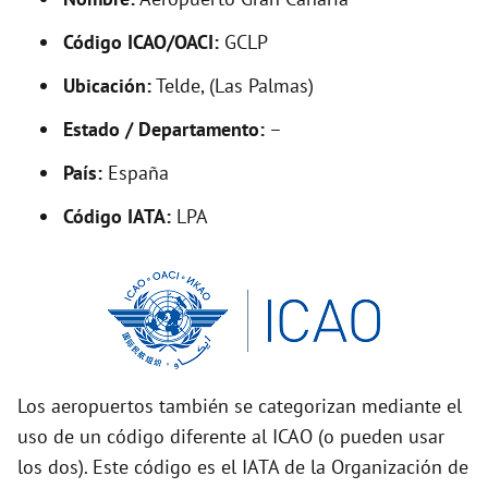
y
Código ICAO/OACI:
GCLP
V
Ubicación:
Telde, (Las Palmas)
i
Estado / Departamento:
–
País:
España
d
Código IATA:
LPA
e
o
Los aeropuertos también se categorizan mediante el
uso de un código diferente al ICAO (o pueden usar
los dos). Este código es el IATA de la Organización de